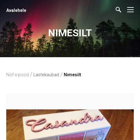
Avalehele
NIMESILT
/
/
Nöf e-pood
Lastekaubad
Nimesilt