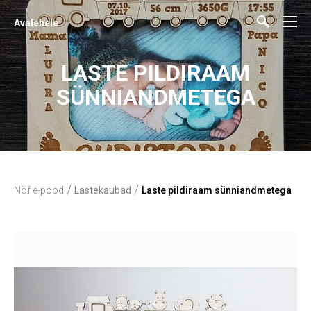
Avalehele
LASTE PILDIRAAM
SÜNNIANDMETEGA
/
/
Nöf e-pood
Lastekaubad
Laste pildiraam sünniandmetega