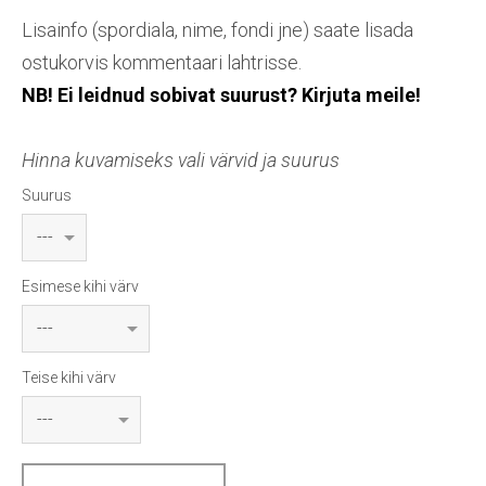
Lisainfo (spordiala, nime, fondi jne) saate lisada
ostukorvis kommentaari lahtrisse.
NB! Ei leidnud sobivat suurust? Kirjuta meile!
Hinna kuvamiseks vali värvid ja suurus
Suurus
Esimese kihi värv
Teise kihi värv