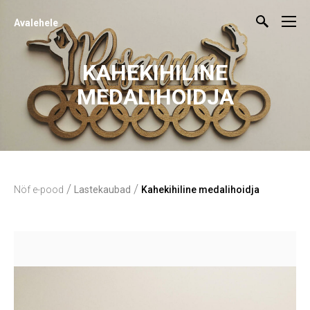
Avalehele
KAHEKIHILINE
MEDALIHOIDJA
/
/
Nöf e-pood
Lastekaubad
Kahekihiline medalihoidja