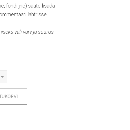
me, fondi jne) saate lisada
ommentaari lahtrisse.
seks vali värv ja suurus
TUKORVI