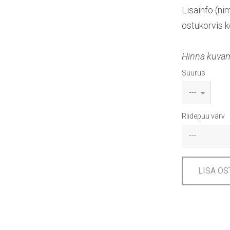
Lisainfo (ni
ostukorvis k
Hinna kuvami
Suurus
Riidepuu värv
LISA OS