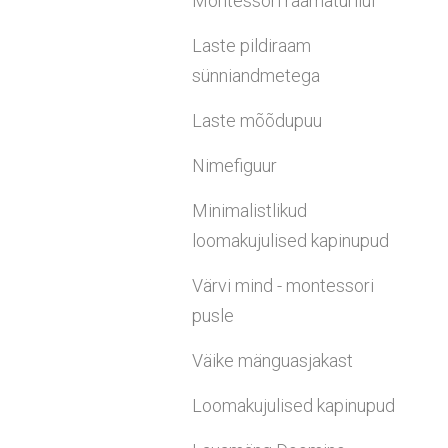
Montessori raamaturiiul
Laste pildiraam
sünniandmetega
Laste mõõdupuu
Nimefiguur
Minimalistlikud
loomakujulised kapinupud
Värvi mind - montessori
pusle
Väike mänguasjakast
Loomakujulised kapinupud