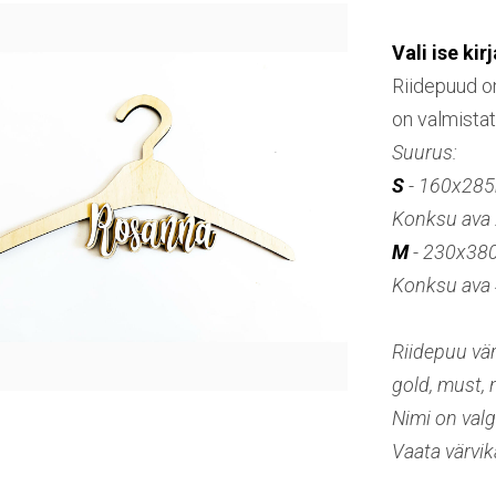
Vali ise kir
Riidepuud o
on valmista
Suurus:
S
- 160x28
Konksu av
M
- 230x3
Konksu av
Riidepuu vär
gold, must, 
Nimi on valg
Vaata värvik