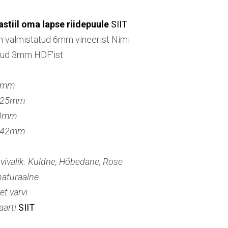
jastiil oma lapse riidepuule
SIIT
n valmistatud 6mm vineerist Nimi
tud 3mm HDF'ist
5mm
a 25mm
80mm
a 42mm
vivalik: Kuldne, Hõbedane, Rose
naturaalne
et värvi
aarti
SIIT