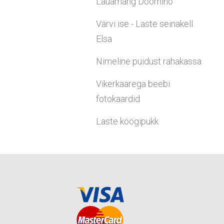
Lauamäng Doomino
Värvi ise - Laste seinakell
Elsa
Nimeline puidust rahakassa
Vikerkaarega beebi
fotokaardid
Laste köögipukk