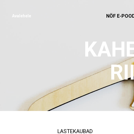
NÖF E-POO
Avalehele
KAHE
RI
LASTEKAUBAD