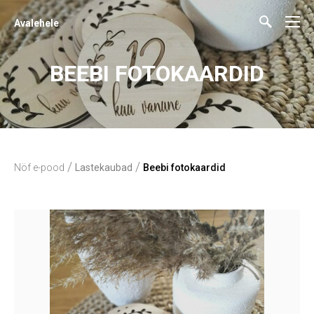
Avalehele
BEEBI FOTOKAARDID
/
/
Nöf e-pood
Lastekaubad
Beebi fotokaardid