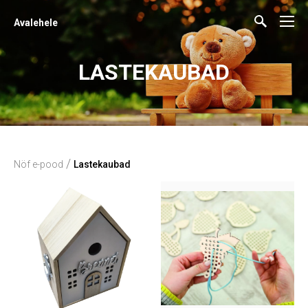
Avalehele
LASTEKAUBAD
/
Nöf e-pood
Lastekaubad