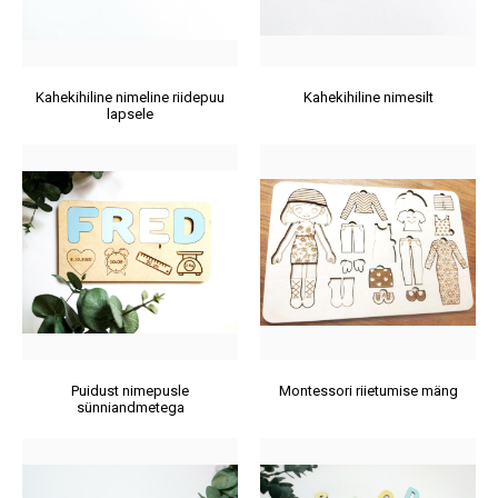
Kahekihiline nimeline riidepuu
Kahekihiline nimesilt
lapsele
Puidust nimepusle
Montessori riietumise mäng
sünniandmetega