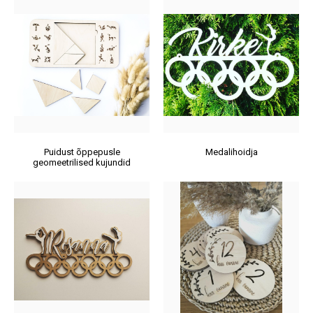
Puidust õppepusle
Medalihoidja
geomeetrilised kujundid