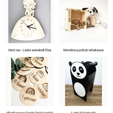
Värvi ise - Laste seinakell Elsa
Nimeline puidust rahakassa
Vikerkaarega beebi fotokaardid
Laste köögipukk