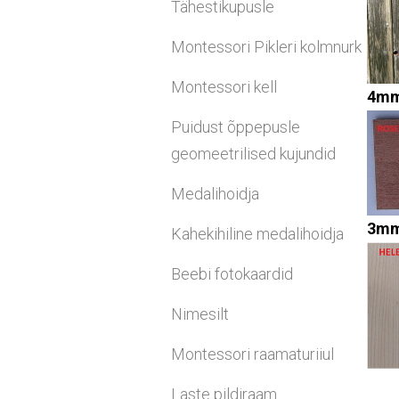
Tähestikupusle
Montessori Pikleri kolmnurk
Montessori kell
4mm 
Puidust õppepusle
geomeetrilised kujundid
Medalihoidja
3mm
Kahekihiline medalihoidja
Beebi fotokaardid
Nimesilt
Montessori raamaturiiul
Laste pildiraam