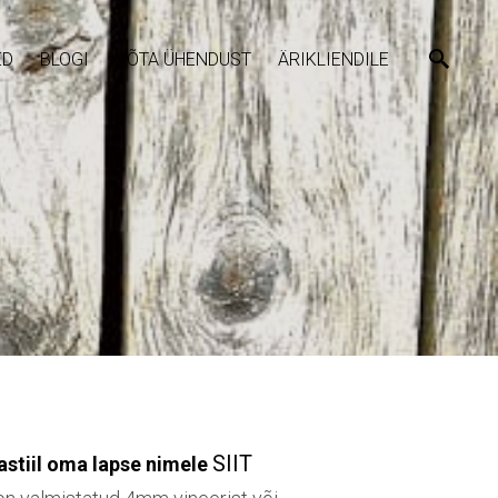
ED
BLOGI
VÕTA ÜHENDUST
ÄRIKLIENDILE
SIIT
rjastiil oma lapse nimele