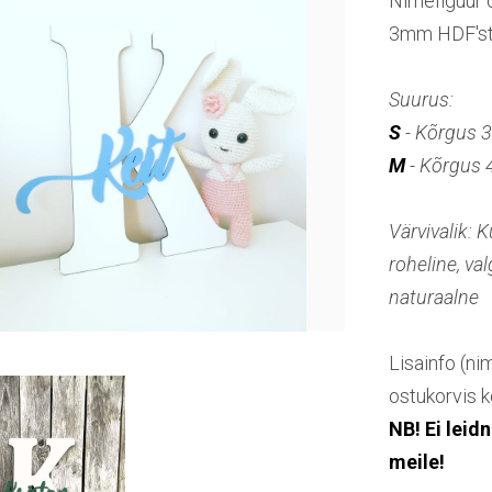
Nimefiguur 
3mm HDF's
Suurus:
S
- Kõrgus 
M
- Kõrgus
Värvivalik: 
roheline, val
naturaalne
Lisainfo (ni
ostukorvis k
NB! Ei leid
meile!