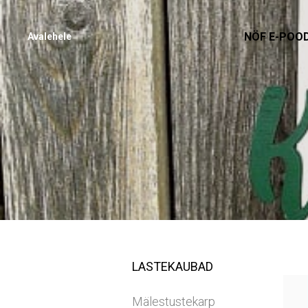
NÖF E-POO
Avalehele
LASTEKAUBAD
Mälestustekarp