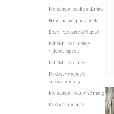
Montessori paelte sidumine
Nimeline riidepuu lapsele
Beebi fotokaardid õhupall
Kahekihiline nimeline
riidepuu lapsele
Kahekihiline nimesilt
Puidust nimepusle
sünniandmetega
Montessori riietumise mäng
Puidust nimepusle