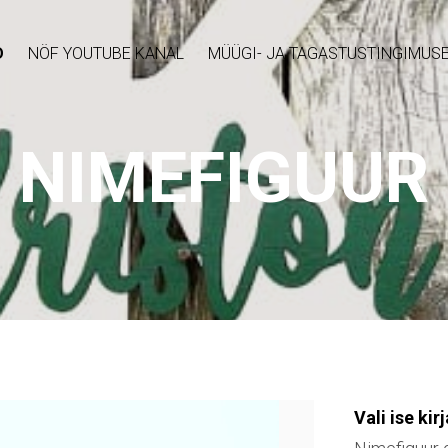
D
NÖF YOUTUBE KANAL
MÜÜGI- JA TAGASTUSTINGIMUS
NIMEFIGUUR
Vali ise ki