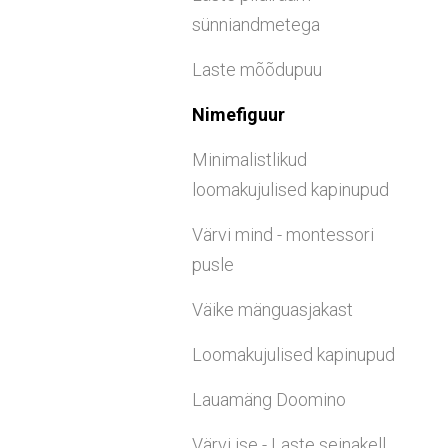
sünniandmetega
Laste mõõdupuu
Nimefiguur
Minimalistlikud
loomakujulised kapinupud
Värvi mind - montessori
pusle
Väike mänguasjakast
Loomakujulised kapinupud
Lauamäng Doomino
Värvi ise - Laste seinakell