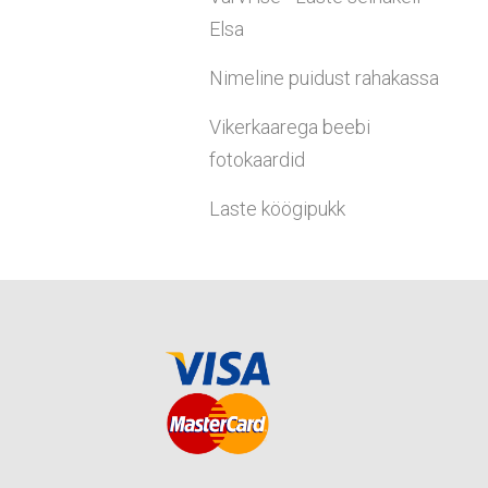
Elsa
Nimeline puidust rahakassa
Vikerkaarega beebi
fotokaardid
Laste köögipukk