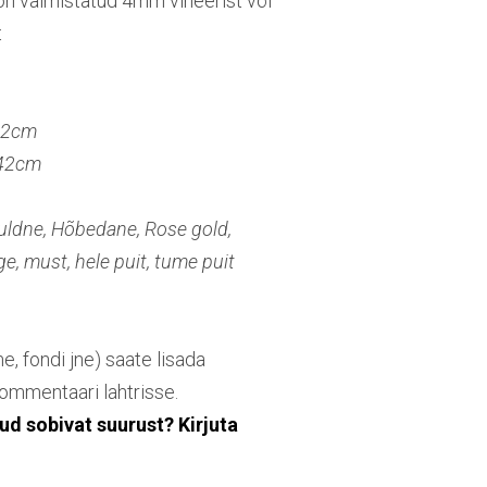
on valmistatud 4mm vineerist või
t
32cm
 42cm
Kuldne, Hõbedane, Rose gold,
ge, must, hele puit, tume puit
me, fondi jne) saate lisada
ommentaari lahtrisse.
nud sobivat suurust? Kirjuta