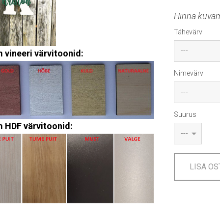
Hinna kuvami
Tähevärv
vineeri värvitoonid:
Nimevärv
Suurus
 HDF värvitoonid:
LISA OS