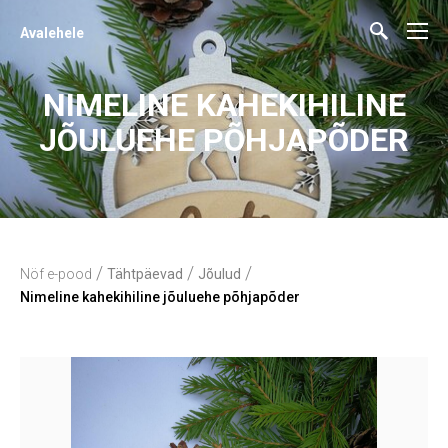
Avalehele
NIMELINE KAHEKIHILINE
JÕULUEHE PÕHJAPÕDER
/
/
/
Nöf e-pood
Tähtpäevad
Jõulud
Nimeline kahekihiline jõuluehe põhjapõder