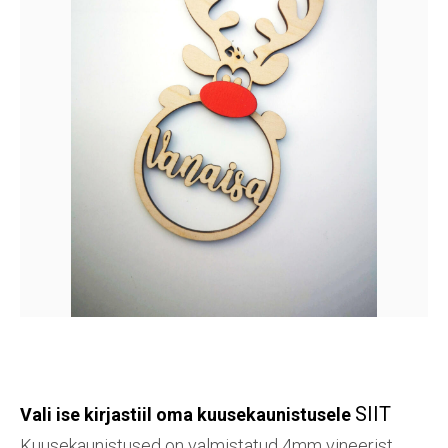
SIIT
Vali ise kirjastiil oma kuusekaunistusele
Kuusekaunistused on valmistatud 4mm vineerist