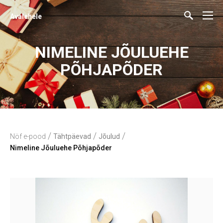
Avalehele
NIMELINE JÕULUEHE
PÕHJAPÕDER
/
/
/
Nöf e-pood
Tähtpäevad
Jõulud
Nimeline Jõuluehe Põhjapõder