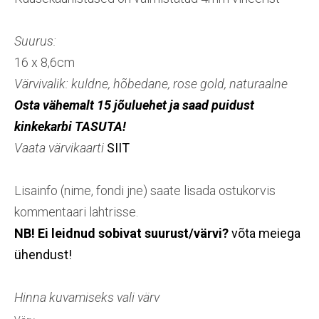
Suurus:
16 x 8,6cm
Värvivalik: kuldne, hõbedane, rose gold, naturaalne
Osta vähemalt 15 jõuluehet ja saad puidust
kinkekarbi TASUTA!
Vaata värvikaarti
SIIT
Lisainfo (nime, fondi jne) saate lisada ostukorvis
kommentaari lahtrisse.
NB! Ei leidnud sobivat suurust/värvi?
võta meiega
ühendust!
Hinna kuvamiseks vali värv