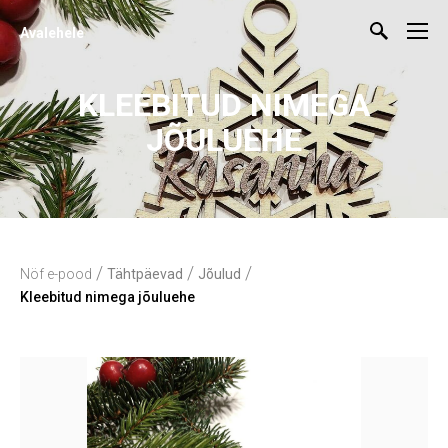
Avalehele
KLEEBITUD NIMEGA
JÕULUEHE
/
/
/
Nöf e-pood
Tähtpäevad
Jõulud
Kleebitud nimega jõuluehe