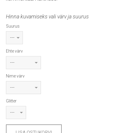
Hinna kuvamiseks vali värv ja suurus
Suurus
Ehte värv
Nime värv
Glitter
LISA OSTUKORVI