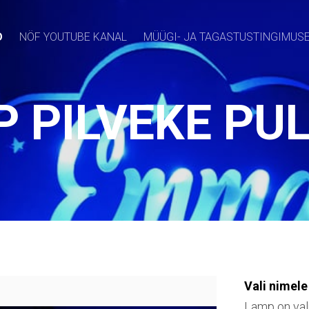
D
NÖF YOUTUBE KANAL
MÜÜGI- JA TAGASTUSTINGIMUS
 PILVEKE PU
Vali nimele 
Lamp on val