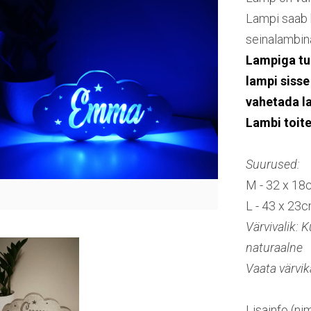
Lampi saab k
seinalambina
Lampiga tul
lampi sisse 
vahetada l
Lambi toit
Suurused:
M - 32 x 18
L - 43 x 23
Värvivalik: 
naturaalne
Vaata värvik
Lisainfo (ni