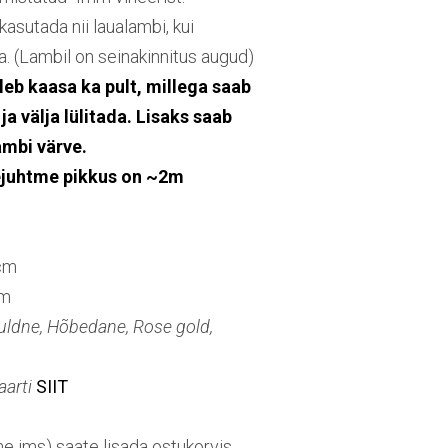
asutada nii laualambi, kui
. (Lambil on seinakinnitus augud)
eb kaasa ka pult, millega saab
ja välja lülitada. Lisaks saab
ambi värve.
ejuhtme pikkus on ~2m
cm
cm
Kuldne, Hõbedane, Rose gold,
aarti
SIIT
me jms) saate lisada ostukorvis