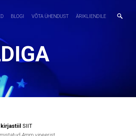
ED
BLOGI
VÕTA ÜHENDUST
ÄRIKLIENDILE
LDIGA
kirjastiil
SIIT
mistatud 4mm vineerist.