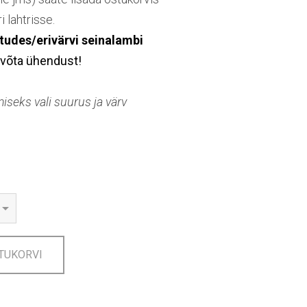
 lahtrisse.
tudes/erivärvi seinalambi
võta ühendust!
seks vali suurus ja värv
TUKORVI