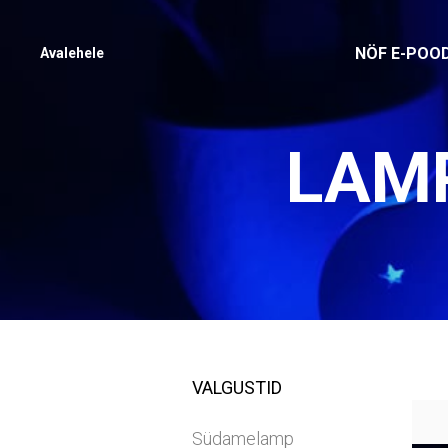
NÖF E-POO
Avalehele
LAMP
VALGUSTID
Südamelamp