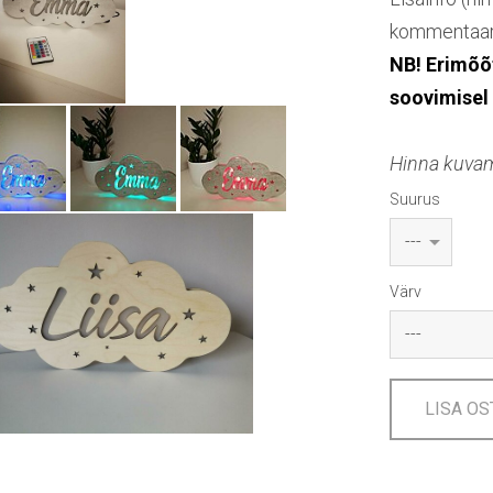
kommentaari
NB! Erimõõ
soovimisel
Hinna kuvami
Suurus
Värv
LISA OS