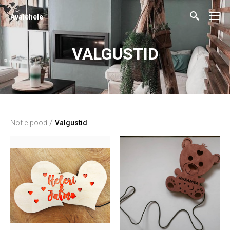
Avalehele
VALGUSTID
/
Nöf e-pood
Valgustid