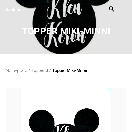
Avalehele
TOPPER MIKI-MINNI
/
/
Nöf e-pood
Topperid
Topper Miki-Minni