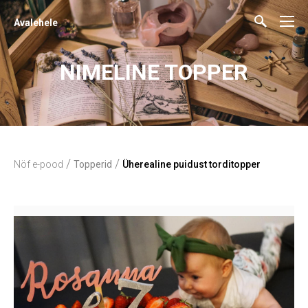
Avalehele
NIMELINE TOPPER
/
/
Nöf e-pood
Topperid
Üherealine puidust torditopper