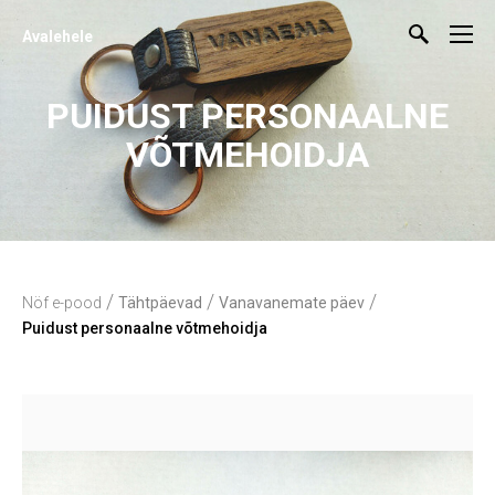
Avalehele
PUIDUST PERSONAALNE
VÕTMEHOIDJA
/
/
/
Nöf e-pood
Tähtpäevad
Vanavanemate päev
Puidust personaalne võtmehoidja