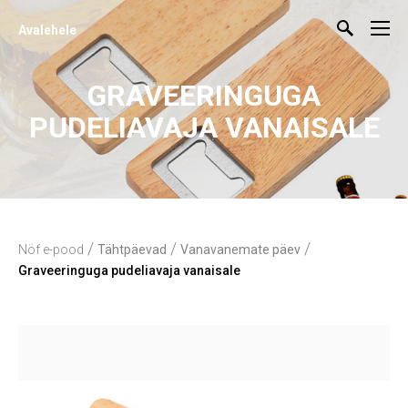
Avalehele
GRAVEERINGUGA
PUDELIAVAJA VANAISALE
/
/
/
Nöf e-pood
Tähtpäevad
Vanavanemate päev
Graveeringuga pudeliavaja vanaisale