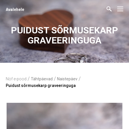
Avalehele
PUIDUST SÕRMUSEKARP
GRAVEERINGUGA
/
/
/
Nöf e-pood
Tähtpäevad
Naistepäev
Puidust sõrmusekarp graveeringuga