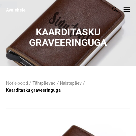
Avalehele
KAARDITASKU
GRAVEERINGUGA
/
/
/
Nöf e-pood
Tähtpäevad
Naistepäev
Kaarditasku graveeringuga