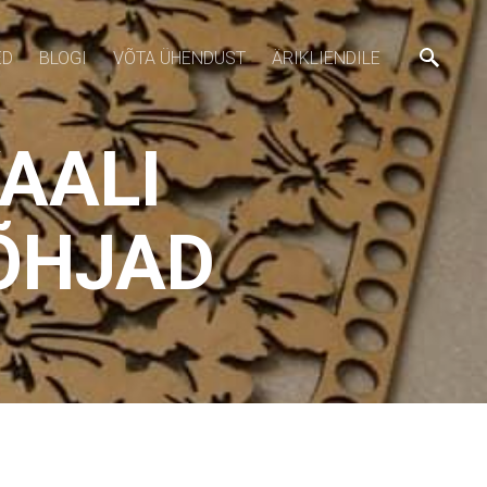
ED
BLOGI
VÕTA ÜHENDUST
ÄRIKLIENDILE
AALI
ÕHJAD