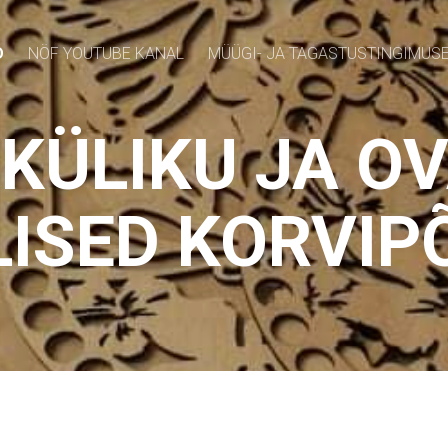
D
NÖF YOUTUBE KANAL
MÜÜGI- JA TAGASTUSTINGIMUS
TKÜLIKU JA OV
LISED KORVIP