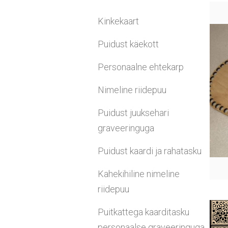
Kinkekaart
Puidust käekott
Personaalne ehtekarp
Nimeline riidepuu
Puidust juuksehari
graveeringuga
Puidust kaardi ja rahatasku
Kahekihiline nimeline
riidepuu
Puitkattega kaarditasku
personaalse graveeringuga