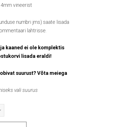
 4mm vineerist
junduse numbri jms) saate lisada
ommentaari lahtrisse.
ja kaaned ei ole komplektis
ostukorvi lisada eraldi!
sobivat suurust? Võta meiega
iseks vali suurus