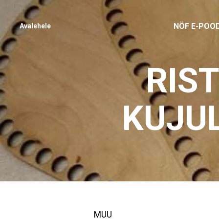
NÖF E-POO
Avalehele
RIS
KUJU
MUU