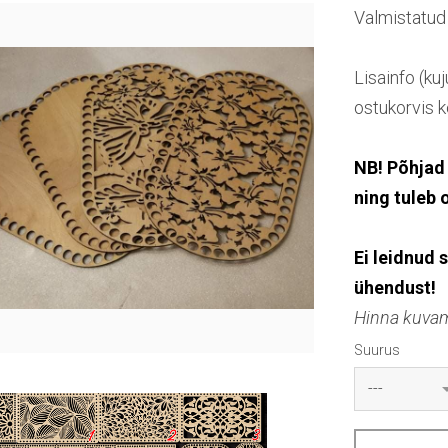
Valmistatud
Lisainfo (ku
ostukorvis k
NB! Põhjad 
ning tuleb 
Ei leidnud 
ühendust!
Hinna kuvam
Suurus