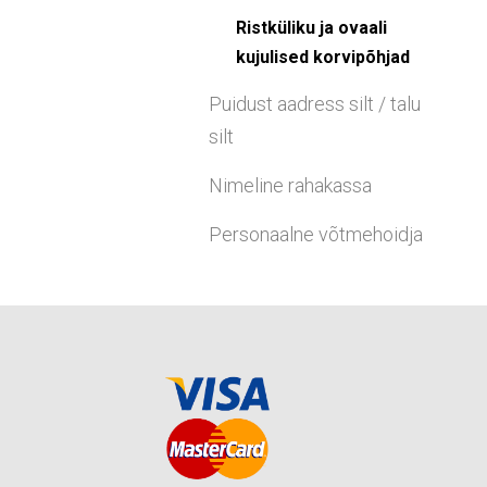
Ristküliku ja ovaali
kujulised korvipõhjad
Puidust aadress silt / talu
silt
Nimeline rahakassa
Personaalne võtmehoidja