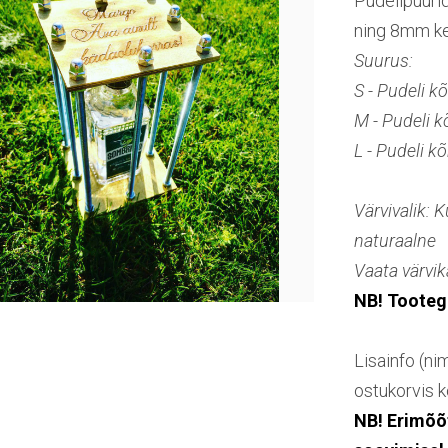
Pudelipuuri
ning 8mm ke
Suurus:
S - Pudeli 
M - Pudeli 
L - Pudeli 
Värvivalik: 
naturaalne
Vaata värvik
NB! Tootega
Lisainfo (ni
ostukorvis k
NB! Erimõõt