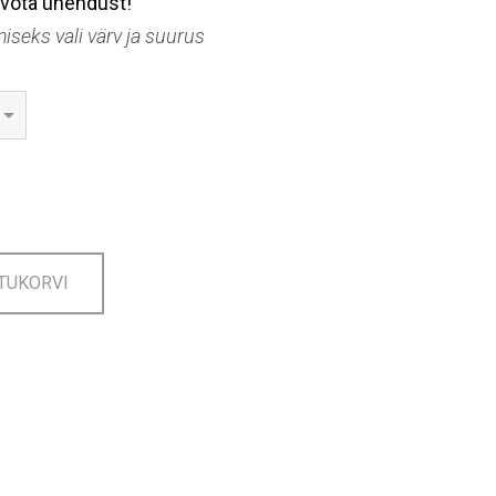
võta ühendust!
seks vali värv ja suurus
TUKORVI