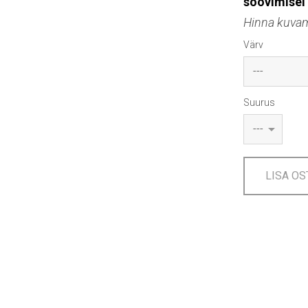
soovimisel
Hinna kuvami
Värv
Suurus
LISA OS