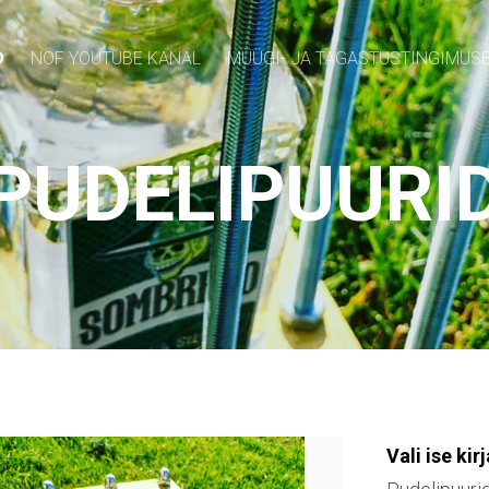
D
NÖF YOUTUBE KANAL
MÜÜGI- JA TAGASTUSTINGIMUS
PUDELIPUURI
Vali ise kirj