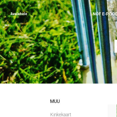
NÖF E-POO
Avalehele
MUU
Kinkekaart