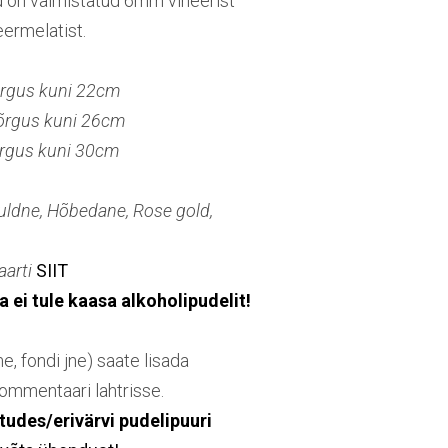
d on valmistatud 6mm vineerist
ermelatist.
kõrgus kuni 22cm
kõrgus kuni 26cm
kõrgus kuni 30cm
Kuldne, Hõbedane, Rose gold,
aarti
SIIT
 ei tule kaasa alkoholipudelit!
me, fondi jne) saate lisada
ommentaari lahtrisse.
udes/erivärvi pudelipuuri