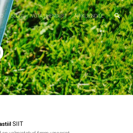
ED
BLOGI
VÕTA ÜHENDUST
ÄRIKLIENDILE
D
SIIT
astiil