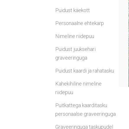
Puidust käekott
Personaalne ehtekarp
Nimeline riidepuu
Puidust juuksehari
graveeringuga
Puidust kaardi ja rahatasku
Kahekihiline nimeline
riidepuu
Puitkattega kaarditasku
personaalse graveeringuga
Graveeringuga taskupudel