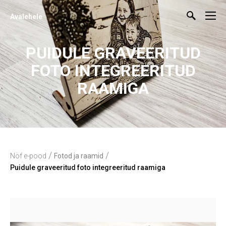
Avalehele
PUIDULE GRAVEERITUD
FOTO INTEGREERITUD
RAAMIGA
/
/
Nöf e-pood
Fotod ja raamid
Puidule graveeritud foto integreeritud raamiga