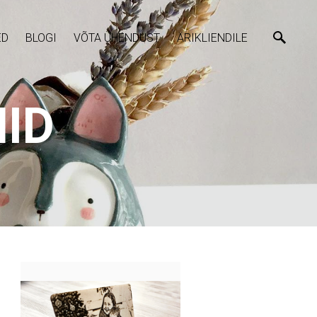
ED
BLOGI
VÕTA ÜHENDUST
ÄRIKLIENDILE
ID