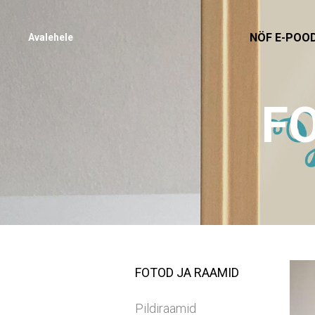
NÖF E-POO
Avalehele
F
FOTOD JA RAAMID
Pildiraamid