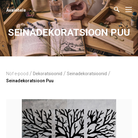
Avalehele
SEINADEKORATSIOON PUU
/
/
/
Nöf e-pood
Dekoratsioonid
Seinadekoratsioonid
Seinadekoratsioon Puu