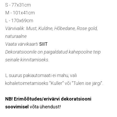
S - 77x31cm
M - 101x41cm
L - 170x69cm
Värvivalik: Must, Kuldne, Hõbedane, Rose gold,
naturaalne
Vaata värvikaarti
SIIT
Dekoratsioonile on paigaldatud kahepoolne teip
seinale kinnitamiseks.
L suurus pakiautomaati ei mahu, vali
kohaletoimetamiseks "Kuller" või "Tulen ise järgi".
NB! Erimõõtudes/erivärvi dekoratsiooni
soovimisel
võta ühendust!