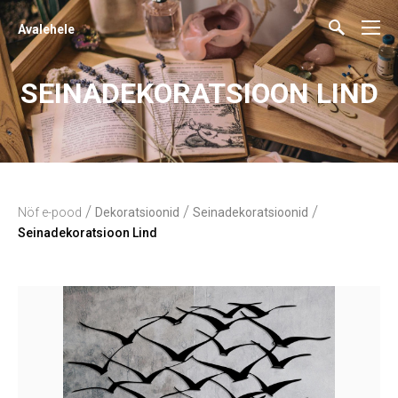
Avalehele
SEINADEKORATSIOON LIND
/
/
/
Nöf e-pood
Dekoratsioonid
Seinadekoratsioonid
Seinadekoratsioon Lind