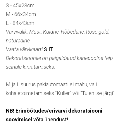
S - 45x23cm
M - 66x34cm
L - 84x43cm
Värvivalik: Must, Kuldne, Hõbedane, Rose gold,
naturaalne
Vaata värvikaarti
SIIT
Dekoratsioonile on paigaldatud kahepoolne teip
seinale kinnitamiseks.
M ja L suurus pakiautomaati ei mahu, vali
kohaletoimetamiseks "Kuller" või "Tulen ise järgi".
NB! Erimõõtudes/erivärvi dekoratsiooni
soovimisel
võta ühendust!