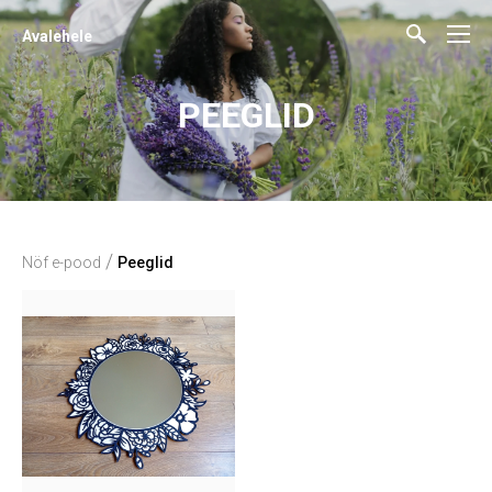
Avalehele
PEEGLID
/
Nöf e-pood
Peeglid