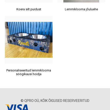
Koera silt puidust
Lemmiklooma jõuluehe
Personaliseeritud lemmiklooma
söögikausi hoidja
© QPRO OÜ, KÕIK ÕIGUSED RESERVEERITUD