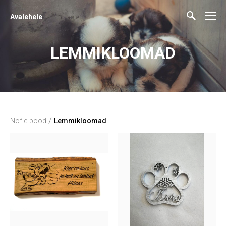
Avalehele
LEMMIKLOOMAD
/
Nöf e-pood
Lemmikloomad