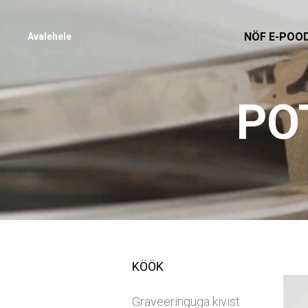
NÖF E-POO
Avalehele
PO
KÖÖK
Graveeringuga kivist