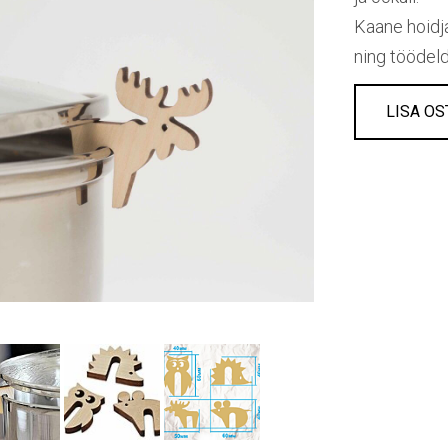
Kaane hoidj
ning töödeld
LISA OS