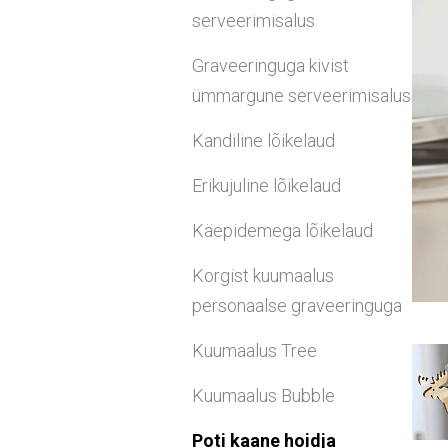
serveerimisalus
Graveeringuga kivist
ümmargune serveerimisalus
Kandiline lõikelaud
Erikujuline lõikelaud
Käepidemega lõikelaud
Korgist kuumaalus
personaalse graveeringuga
Kuumaalus Tree
Kuumaalus Bubble
Poti kaane hoidja