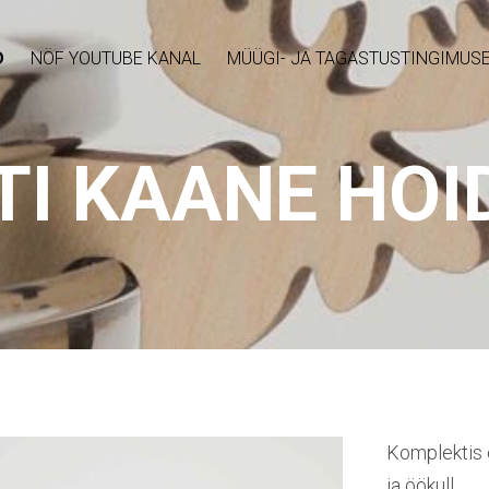
D
NÖF YOUTUBE KANAL
MÜÜGI- JA TAGASTUSTINGIMUS
TI KAANE HOI
Komplektis on
ja öökull.