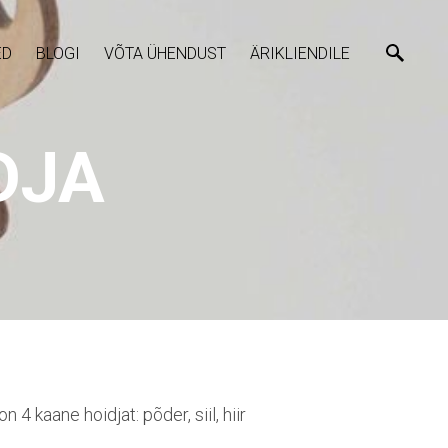
ED
BLOGI
VÕTA ÜHENDUST
ÄRIKLIENDILE
DJA
 4 kaane hoidjat: põder, siil, hiir